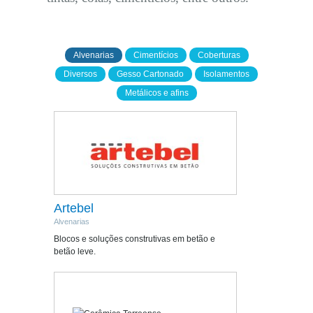
Alvenarias
Cimentícios
Coberturas
Diversos
Gesso Cartonado
Isolamentos
Metálicos e afins
Artebel
Alvenarias
Blocos e soluções construtivas em betão e
betão leve.