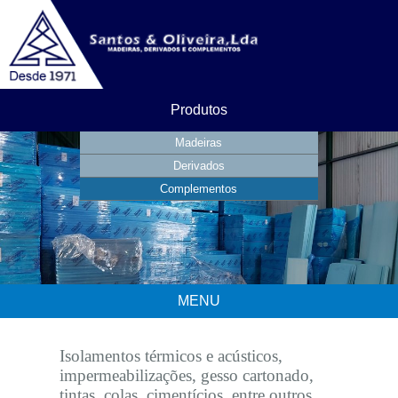
Produtos
Madeiras
Derivados
Complementos
MENU
Isolamentos térmicos e acústicos,
impermeabilizações, gesso cartonado,
tintas, colas, cimentícios, entre outros.