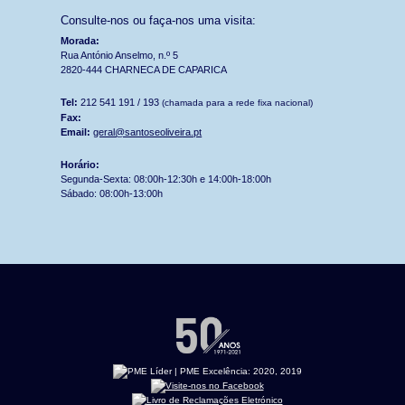
Consulte-nos ou faça-nos uma visita:
Morada:
Rua António Anselmo, n.º 5
2820-444 CHARNECA DE CAPARICA
Tel:
212 541 191 / 193
(chamada para a rede fixa nacional)
Fax:
Email:
geral@santoseoliveira.pt
Horário:
Segunda-Sexta: 08:00h-12:30h e 14:00h-18:00h
Sábado: 08:00h-13:00h