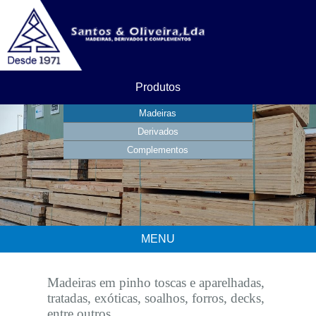
Produtos
Madeiras
Derivados
Complementos
MENU
Madeiras em pinho toscas e aparelhadas,
tratadas, exóticas, soalhos, forros, decks,
entre outros.